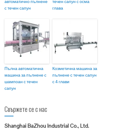
автоматично пълнене
течен сапун с осма
с течен сапун
глава
Пълна автоматична
Козметична машина за
машина за пълнене с
пълнене с течен сапун
шампоан с течен
с 4 глави
сапун
Свържете се с нас
Shanghai BaZhou Industrial Co., Ltd.