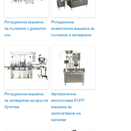
Ротационна машина
Ротационна
за пълнене с доматен
козметична машина за
сос
пълнене и затваряне
Ротационна машина
Автоматична
за затваряне на кръгли
многоглава ROPP
бутилки
машина за
запечатване на
капачки