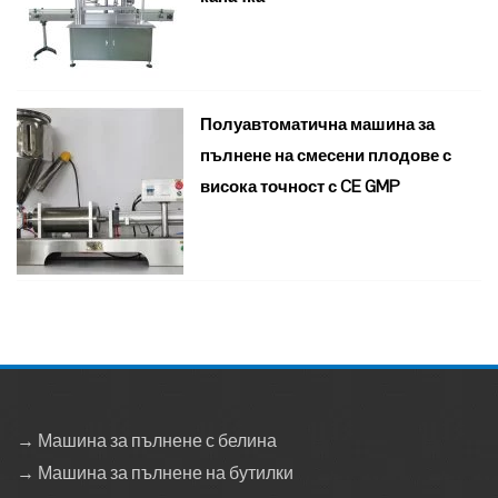
Полуавтоматична машина за
пълнене на смесени плодове с
висока точност с CE GMP
→ Машина за пълнене с белина
→ Машина за пълнене на бутилки