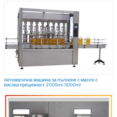
Автоматична машина за пълнене с масло с
висока прецизност 2000ml-5000ml