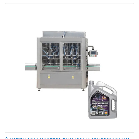
Автоматична машина за пълнене на спирачното