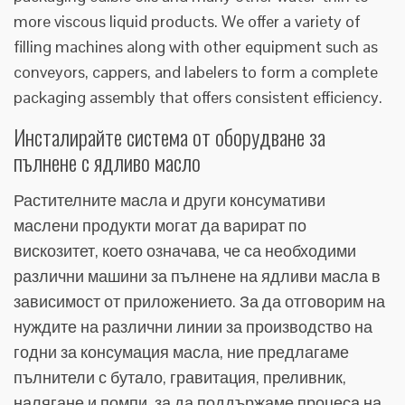
more viscous liquid products. We offer a variety of
filling machines along with other equipment such as
conveyors, cappers, and labelers to form a complete
packaging assembly that offers consistent efficiency.
Инсталирайте система от оборудване за
пълнене с ядливо масло
Растителните масла и други консумативи
маслени продукти могат да варират по
вискозитет, което означава, че са необходими
различни машини за пълнене на ядливи масла в
зависимост от приложението. За да отговорим на
нуждите на различни линии за производство на
годни за консумация масла, ние предлагаме
пълнители с бутало, гравитация, преливник,
налягане и помпи, за да поддържаме процеса на