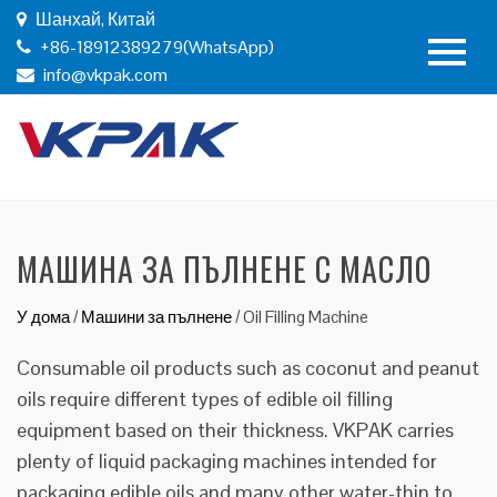
Шанхай, Китай
+86-18912389279(WhatsApp)
info@vkpak.com
МАШИНА ЗА ПЪЛНЕНЕ С МАСЛО
У дома
/
Машини за пълнене
/
Oil Filling Machine
Consumable oil products such as coconut and peanut
oils require different types of edible oil filling
equipment based on their thickness. VKPAK carries
plenty of liquid packaging machines intended for
packaging edible oils and many other water-thin to