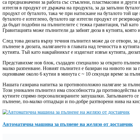
са предназначени за работа със стъклени, пластмасови и други 
изтегля в продукт от държача на продукта, за да запълни бутал
продукт от буталото, така че при натискане на буталото той ще 
буталото е изтеглено, буталото ще изтегли продукт от резервоа
да бъдат подобни на пълнителите с тежка гравитация, тъй като 
Гравитацията може пълнители да забият дюза в кутията, която и
След това дюзата върху течния пълнител може да се отвори, за 
пълнене в дюзата, налягането в главата над течността в кутията
кутията. Тъй като накрайникът е издигнат извън кутията, дюзат
Представихме нов блок, създаден специално за открито пълнене
малко разпенване. Новият пълнител е базиран на нивото ни за п
оценяваме около 6 кутии в минута с ~ 10 секунди време за пълне
Нашата газирана напитка за противоположно налягане за пълне
Този уникален пълнител има способността да противодейства н
кутиите спрямо персонализираните запушалки. Запълването се с
пълнене, по-малко отпадъци и по-добре разтворени нива на кисл
Автоматична машина за пълнене на желязо от доставчик