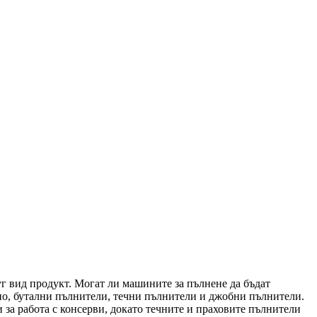
уг вид продукт. Могат ли машините за пълнене да бъдат
лно, бутални пълнители, течни пълнители и джобни пълнители.
и за работа с консерви, докато течните и праховите пълнители