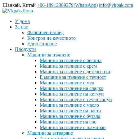
Шанхай, Китай
+86-18912389279(WhatsApp)
info@vkpak.com
У дома
За нас
Фабричен изглед
Контрол на качеството
Едно спиране
Продукти
Машини за пълнене
Машина за пълнене с белина
Машина за пълнене с крем
Машина за пълнене с детергенти
E машина за пълнене с течност
Машина за пълнене с мед
Машина за пълнене на сладко
Машина за пълнене на кетчуп
Машина за пълнене с течен сапун
Машина за пълнене с масло
Машина за пълнене на паста
Машина за пълнене с бутала
Машина за пълнене на сос
Машина за пълнене с шампоан
Машини за затваряне
Автоматична капачка машина