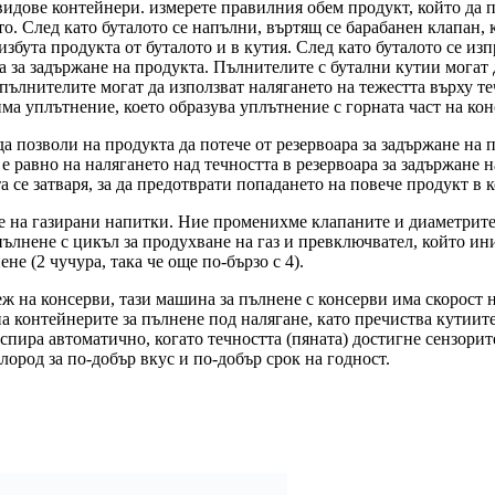
видове контейнери. измерете правилния обем продукт, който да по
ото. След като буталото се напълни, въртящ се барабанен клапан,
избута продукта от буталото и в кутия. След като буталото се изп
ра за задържане на продукта. Пълнителите с бутални кутии могат 
пълнителите могат да използват налягането на тежестта върху те
ма уплътнение, което образува уплътнение с горната част на кон
да позволи на продукта да потече от резервоара за задържане на 
 е равно на налягането над течността в резервоара за задържане н
а се затваря, за да предотврати попадането на повече продукт в 
 на газирани напитки. Ние променихме клапаните и диаметрите н
ълнене с цикъл за продухване на газ и превключвател, който ини
не (2 чучура, така че още по-бързо с 4).
ж на консерви, тази машина за пълнене с консерви има скорост 
а контейнерите за пълнене под налягане, като пречиства кутиит
пира автоматично, когато течността (пяната) достигне сензорит
ород за по-добър вкус и по-добър срок на годност.