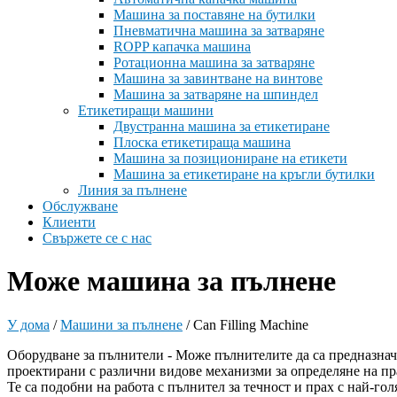
Машина за поставяне на бутилки
Пневматична машина за затваряне
ROPP капачка машина
Ротационна машина за затваряне
Машина за завинтване на винтове
Машина за затваряне на шпиндел
Етикетиращи машини
Двустранна машина за етикетиране
Плоска етикетираща машина
Машина за позициониране на етикети
Машина за етикетиране на кръгли бутилки
Линия за пълнене
Обслужване
Клиенти
Свържете се с нас
Може машина за пълнене
У дома
/
Машини за пълнене
/
Can Filling Machine
Оборудване за пълнители - Може пълнителите да са предназначе
проектирани с различни видове механизми за определяне на пр
Те са подобни на работа с пълнител за течност и прах с най-го