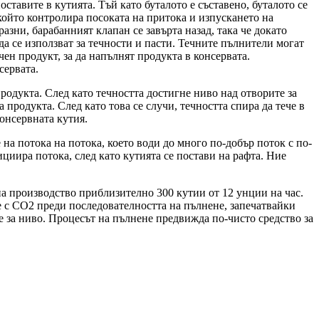
ставите в кутията. Тъй като буталото е съставено, буталото се
 който контролира посоката на притока и изпускането на
разни, барабанният клапан се завърта назад, така че докато
да се използват за течности и пасти. Течните пълнители могат
чен продукт, за да напълнят продукта в консервата.
сервата.
продукта. След като течността достигне ниво над отворите за
а продукта. След като това се случи, течността спира да тече в
консервната кутия.
а потока на потока, което води до много по-добър поток с по-
циира потока, след като кутията се постави на рафта. Ние
на производство приблизително 300 кутии от 12 унции на час.
е с CO2 преди последователността на пълнене, запечатвайки
е за ниво. Процесът на пълнене предвижда по-чисто средство за