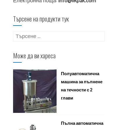
Електронна поща:
info@vkpak.com
Търсене на продукти тук
Търсене
за:
Може да ви хареса
Полуавтоматична
машина за пълнене
на течности с 2
глави
Пълна автоматична