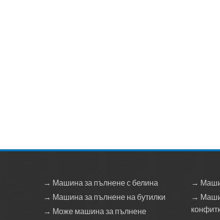
→ Машина за пълнене с белина
→ Маши
→ Машина за пълнене на бутилки
→ Маши
конфит
→ Може машина за пълнене