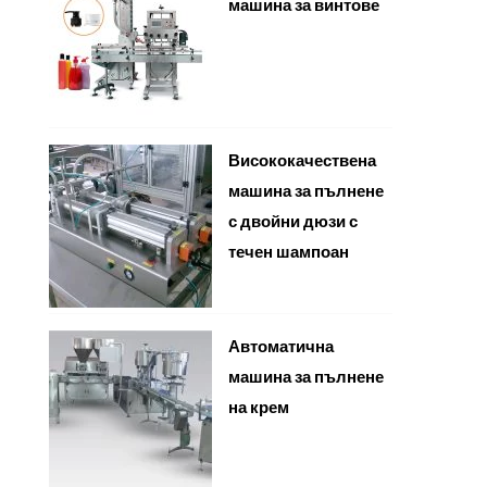
машина за винтове
Висококачествена
машина за пълнене
с двойни дюзи с
течен шампоан
Автоматична
машина за пълнене
на крем