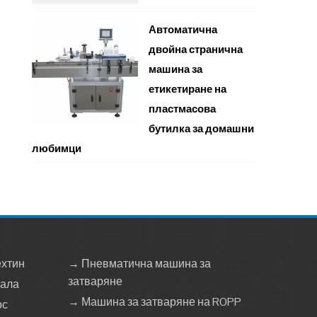
Автоматична
двойна странична
машина за
етикетиране на
пластмасова
бутилка за домашни
любимци
ехтин
→ Пневматична машина за
затваряне
тала
→ Машина за затваряне на ROPP
ос