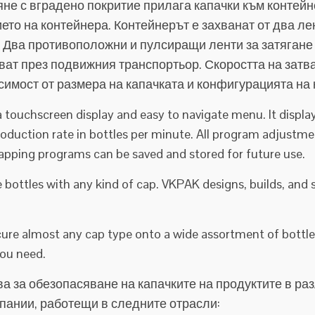
е с вградено покритие прилага капачки към контейнер
ето на контейнера. Контейнерът е захванат от два ле
 Два противоположни и пулсиращи ленти за затягане 
ват през подвижния транспортьор. Скоростта на зат
симост от размера на капачката и конфигурацията на 
touchscreen display and easy to navigate menu. It display
oduction rate in bottles per minute. All program adjustmen
apping programs can be saved and stored for future use.
 bottles with any kind of cap. VKPAK designs, builds, and
re almost any cap type onto a wide assortment of bottles
you need.
а за обезопасяване на капачките на продуктите в р
пании, работещи в следните отрасли: