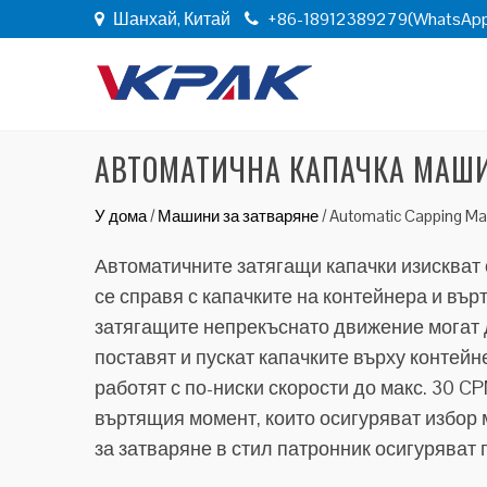
Шанхай, Китай
+86-18912389279(WhatsAp
АВТОМАТИЧНА КАПАЧКА МАШ
У дома
/
Машини за затваряне
/
Automatic Capping Ma
Автоматичните затягащи капачки изискват 
се справя с капачките на контейнера и върт
затягащите непрекъснато движение могат д
поставят и пускат капачките върху контей
работят с по-ниски скорости до макс. 30 
въртящия момент, които осигуряват избор
за затваряне в стил патронник осигуряват