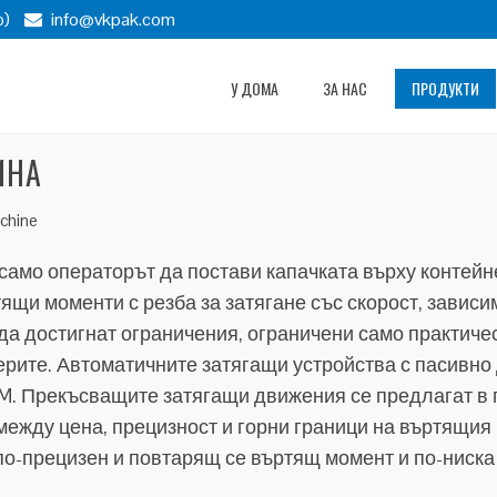
p)
info@vkpak.com
У ДОМА
ЗА НАС
ПРОДУКТИ
ИНА
chine
само операторът да постави капачката върху контей
ящи моменти с резба за затягане със скорост, зависима
а достигнат ограничения, ограничени само практиче
нерите. Автоматичните затягащи устройства с пасивн
CPM. Прекъсващите затягащи движения се предлагат в
 между цена, прецизност и горни граници на въртящи
 по-прецизен и повтарящ се въртящ момент и по-ниска