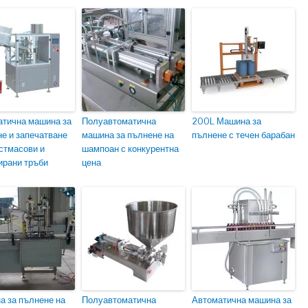
атична машина за
Полуавтоматична
200L Машина за
е и запечатване
машина за пълнене на
пълнене с течен барабан
стмасови и
шампоан с конкурентна
ирани тръби
цена
 за пълнене на
Полуавтоматична
Автоматична машина за