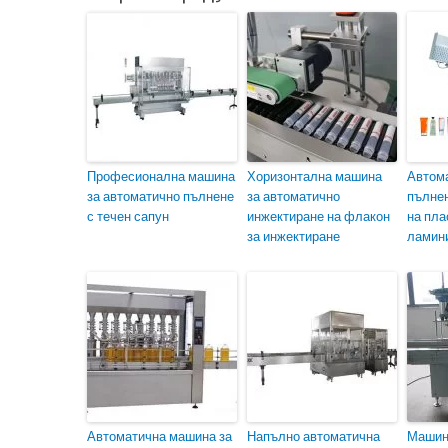
Професионална машина
Хоризонтална машина
Автом
за автоматично пълнене
за автоматично
пълнен
с течен сапун
инжектиране на флакон
на пла
за инжектиране
ламин
Автоматична машина за
Напълно автоматична
Машина