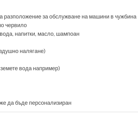
 разположение за обслужване на машини в чужбина
но червило
 вода, напитки, масло, шампоан
ъздушно налягане)
(вземете вода например)
оже да бъде персонализиран