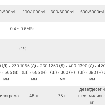
0-500ml
100-1000ml
300-3000ml
500-5000ml
0,4 ~ 0.6MPa
± 1%
 (Д) × 230
1065 (Д) × 230
1250 (Д) × 400
1390 (Д) × 42
 × 665 (В)
(Ш) × 665 (Н)
(Ш) × 300 (Н)
(Ш) × 380 (Н) 
мм
мм
мм
мм
деветдесет и
килограма
48 кг
75 кг
шест милион
кг