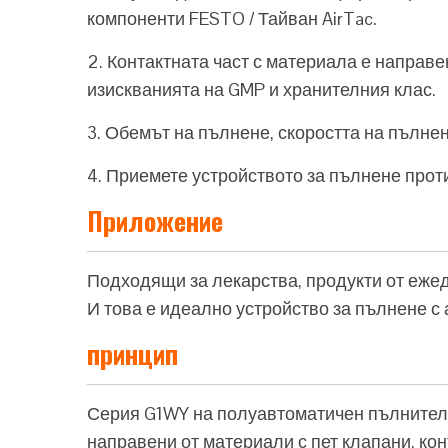
компоненти FESTO / Тайван AirTac.
2. Контактната част с материала е направ
изискванията на GMP и хранителния клас.
3. Обемът на пълнене, скоростта на пълнен
4. Приемете устройството за пълнене проти
Приложение
Подходящи за лекарства, продукти от ежед
И това е идеално устройство за пълнене с 
принцип
Серия G1WY на полуавтоматичен пълнител 
направени от материали с пет клапани, ко