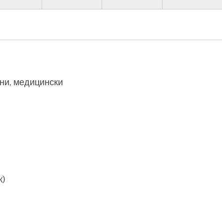
лни, медицински
к)