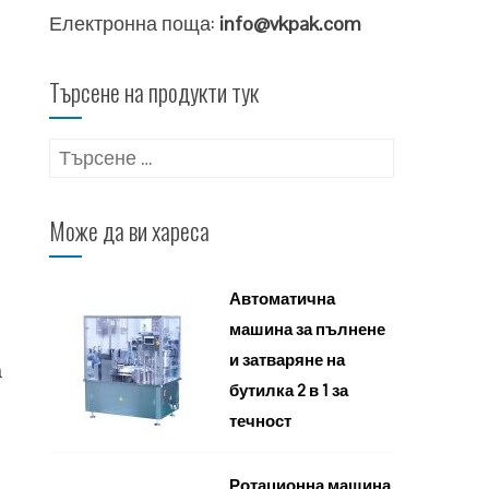
Електронна поща:
info@vkpak.com
Търсене на продукти тук
Търсене
за:
Може да ви хареса
Автоматична
машина за пълнене
и затваряне на
а
бутилка 2 в 1 за
течност
Ротационна машина