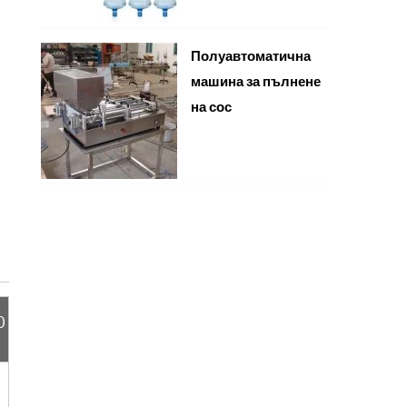
Полуавтоматична
машина за пълнене
на сос
0