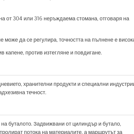
ена от 304 или 316 неръждаема стомана, отговаря на
е може да се регулира, точността на пълнене е висок
в капене, против изтегляне и повдигане.
невието, хранителни продукти и специални индустри
адхезивна течност.
на буталото. Задвижвани от цилиндър и бутало,
нтролират потока на материалите, а маршрутът за