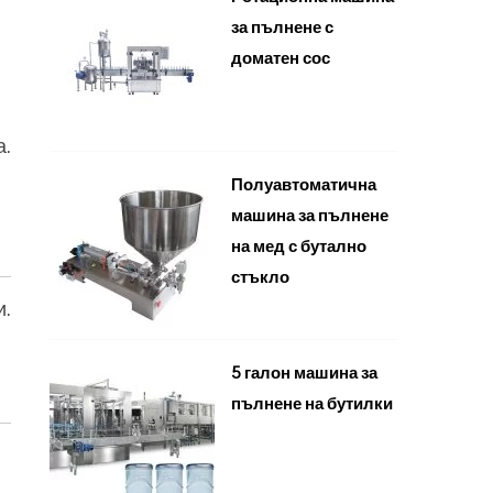
за пълнене с
доматен сос
а.
Полуавтоматична
машина за пълнене
на мед с бутално
стъкло
и.
5 галон машина за
пълнене на бутилки