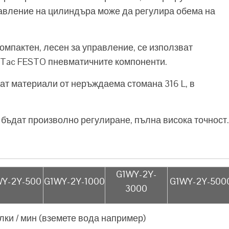
равление на цилиндъра може да регулира обема на
омпактен, лесен за управление, се използват
irTac FESTO пневматичните компоненти.
ват материали от неръждаема стомана 316 L, в
 бъдат произволно регулиране, пълна висока точност.
G1WY-2Y-
WY-2Y-500
G1WY-2Y-1000
G1WY-2Y-500
3000
лки / мин (вземете вода например)