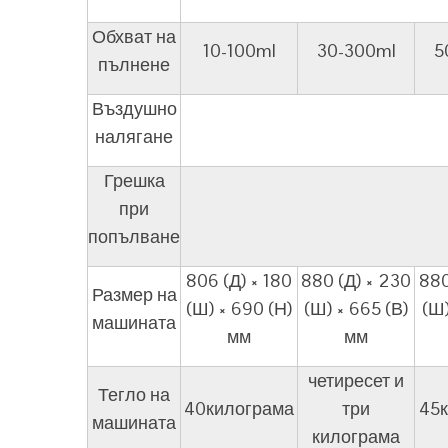
Обхват на
10-100ml
30-300ml
5
пълнене
Въздушно
налягане
Грешка
при
попълване
806 (Д) × 180
880 (Д) × 230
880
Размер на
(Ш) × 690 (Н)
(Ш) × 665 (В)
(Ш)
машината
мм
мм
четиресет и
Тегло на
40килограма
три
45
машината
килограма