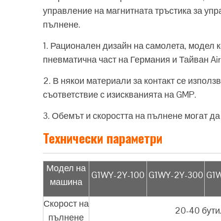
управление на магнитната тръстика за уп
пълнене.
1. Рационален дизайн на самолета, модел к
пневматична част на Германия и Тайван A
2. В някои материали за контакт се използ
съответствие с изискванията на GMP.
3. Обемът и скоростта на пълнене могат да
Технически параметри
Модел на
G1WY-2Y-100
G1WY-2Y-300
G1
машина
Скорост на
20-40 бути
пълнене