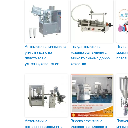
Автоматична машина за
Полуавтоматична
Пълна
уплътняване на
машина за пълнене с
машина
пластмаса с
течно пълнене с добро
пласт
ултразвукова тръба
качество
Автоматична
Висока ефективна
Полуа
ротационна машина за
машина за пълнене с
машина