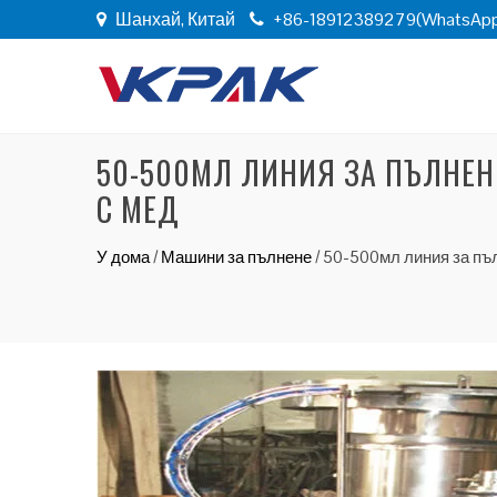
Шанхай, Китай
+86-18912389279(WhatsAp
50-500МЛ ЛИНИЯ ЗА ПЪЛНЕН
С МЕД
У дома
/
Машини за пълнене
/
50-500мл линия за пъл