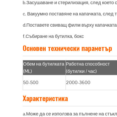
b.Засушаване и стерилизация, след което 
c. Вакуумно поставяне на капачката, след 
d.Поставете свиващ филм върху капачката,
f.Събиране на бутилка, бокс
Основен технически параметър
Обем на бутилката
Работна способност
(ML)
(бутилки / час)
50-500
2000-3600
Характеристика
a.Може да се използва за пълнене на стъкл