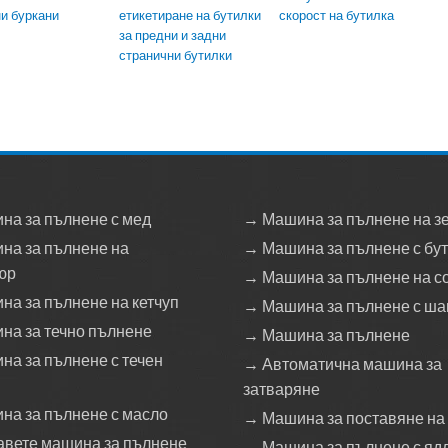
и буркани
етикетиране на бутилки
скорост на бутилка
за предни и задни
странични бутилки
на за пълнене с мед
→ Машина за пълнене на з
на за пълнене на
→ Машина за пълнене с бу
юр
→ Машина за пълнене на с
а за пълнене на кетчуп
→ Машина за пълнене с ш
на за течно пълнене
→ Машина за пълнене
а за пълнене с течен
→ Автоматична машина за
затваряне
на за пълнене с масло
→ Машина за поставяне на
авете машина за пълнене
→ Машина за пълнене с яд