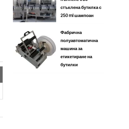
стъклена бутилка с
250 ml шампоан
Фабрична
полуавтоматична
машина за
етикетиране на
бутилки