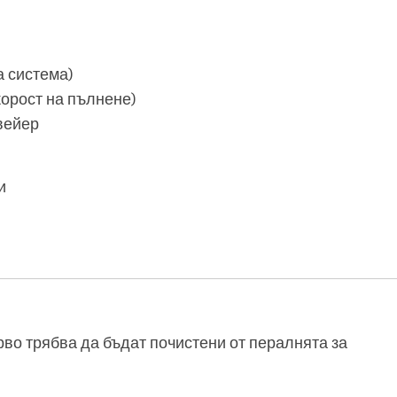
а система)
орост на пълнене)
вейер
и
рво трябва да бъдат почистени от пералнята за