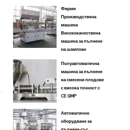
Фирми
Производствена
машина
Висококачествена
машина за пълнене
на шампоан
Полуавтоматична
машина за пълнене
на смесени плодове
с висока точност с
CE GMP
Автоматично
оборудване за
пълнене със