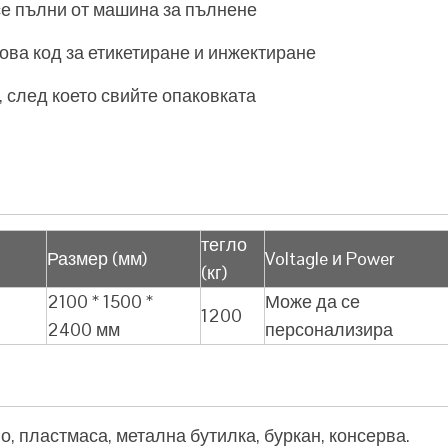
се пълни от машина за пълнене
това код за етикетиране и инжектиране
 след което свийте опаковката
тегло
Размер (мм)
Voltagle и Power
(кг)
2100 * 1500 *
Може да се
1200
2400 мм
персонализира
о, пластмаса, метална бутилка, буркан, консерва.