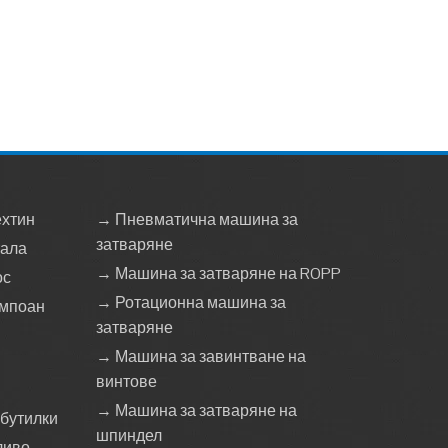
ехтин
→ Пневматична машина за
затваряне
тала
→ Машина за затваряне на ROPP
ос
→ Ротационна машина за
ампоан
затваряне
→ Машина за завинтване на
винтове
→ Машина за затваряне на
 бутилки
шпиндел
ливо