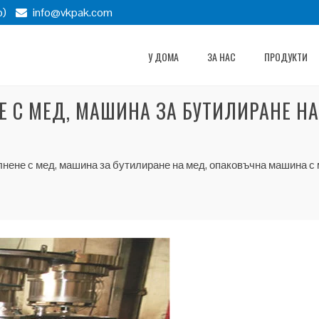
p)
info@vkpak.com
У ДОМА
ЗА НАС
ПРОДУКТИ
Е С МЕД, МАШИНА ЗА БУТИЛИРАНЕ Н
нене с мед, машина за бутилиране на мед, опаковъчна машина с