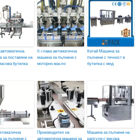
 автоматична
6-глава автоматична
Китай Машина за
 за поставяне на
машина за пълнене с
пълнене с течност в
масова бутилка
моторно масло
бутилка с мед
втоматична
Производител на
Машина за пълнене на
 за пълнене с
автоматична машина за
капсули с висока