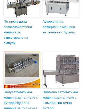
По-ниска цена,
Автоматична
висококачествена
ротационна машина
машина за
за пълнене с бутала
етикетиране на
ампули
Полуавтоматична
Напълно автоматична
машина за пълнене с
машина за пълнене с
бутало Идеална
шампоан на течно
машина за пълнене с
бутало