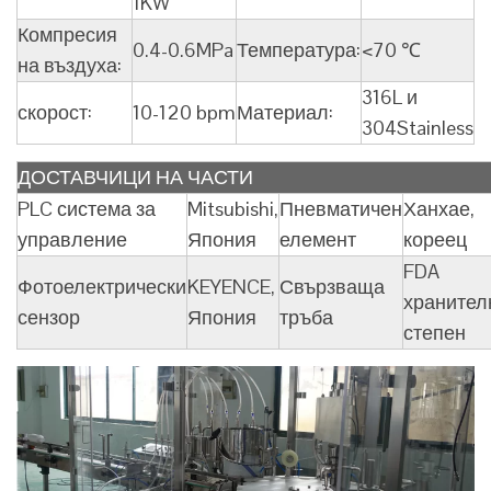
1KW
Компресия
0.4-0.6MPa
Температура:
<70 ℃
на въздуха:
316L и
скорост:
10-120 bpm
Материал:
304Stainless
ДОСТАВЧИЦИ НА ЧАСТИ
PLC система за
Mitsubishi,
Пневматичен
Ханхае,
управление
Япония
елемент
кореец
FDA
Фотоелектрически
KEYENCE,
Свързваща
хранител
сензор
Япония
тръба
степен