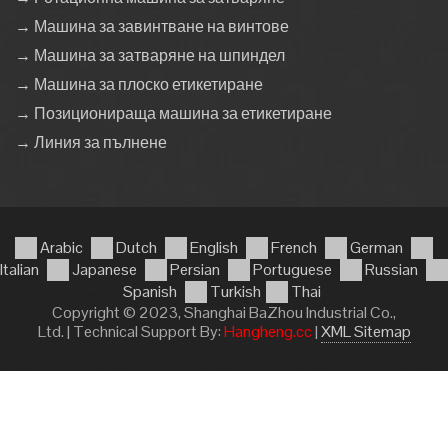
→ Машина за завинтване на винтове
→ Машина за затваряне на шпиндел
→ Машина за плоско етикетиране
→ Позиционираща машина за етикетиране
→ Линия за пълнене
Arabic
Dutch
English
French
German
Italian
Japanese
Persian
Portuguese
Russian
Spanish
Turkish
Thai
Copyright © 2023, Shanghai BaZhou Industrial Co.,
Ltd. | Technical Support By:
Hangheng.cc
|
XML Sitemap