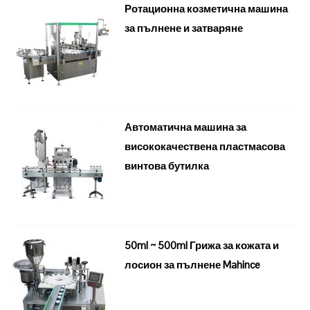
Ротационна козметична машина
за пълнене и затваряне
Автоматична машина за
висококачествена пластмасова
винтова бутилка
50ml ~ 500ml Грижа за кожата и
лосион за пълнене Mahince