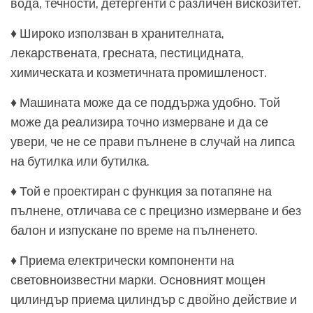
вода, течности, детергенти с различен вискозитет.
♦ Широко използван в хранителната,
лекарствената, гресната, пестицидната,
химическата и козметичната промишленост.
♦ Машината може да се поддържа удобно. Той
може да реализира точно измерване и да се
увери, че не се прави пълнене в случай на липса
на бутилка или бутилка.
♦ Той е проектиран с функция за потапяне на
пълнене, отличава се с прецизно измерване и без
балон и изпускане по време на пълненето.
♦ Приема електрически компоненти на
световноизвестни марки. Основният мощен
цилиндър приема цилиндър с двойно действие и