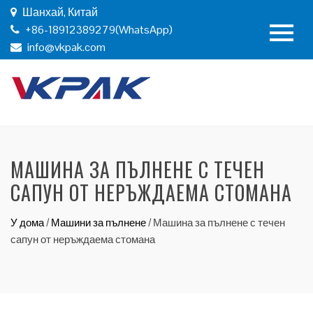
Шанхай, Китай
+86-18912389279(WhatsApp)
info@vkpak.com
МАШИНА ЗА ПЪЛНЕНЕ С ТЕЧЕН
САПУН ОТ НЕРЪЖДАЕМА СТОМАНА
У дома
/
Машини за пълнене
/
Машина за пълнене с течен
сапун от неръждаема стомана