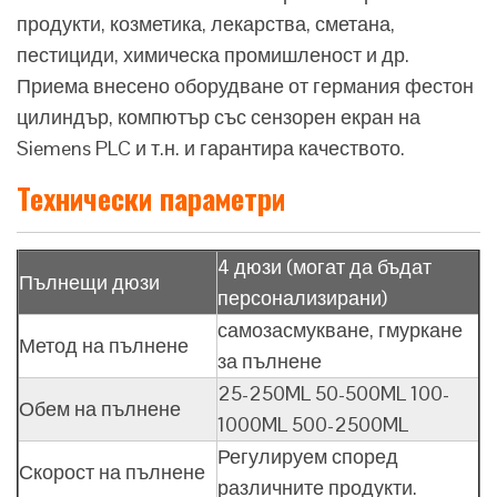
продукти, козметика, лекарства, сметана,
пестициди, химическа промишленост и др.
Приема внесено оборудване от германия фестон
цилиндър, компютър със сензорен екран на
Siemens PLC и т.н. и гарантира качеството.
Технически параметри
4 дюзи (могат да бъдат
Пълнещи дюзи
персонализирани)
самозасмукване, гмуркане
Метод на пълнене
за пълнене
25-250ML 50-500ML 100-
Обем на пълнене
1000ML 500-2500ML
Регулируем според
Скорост на пълнене
различните продукти.