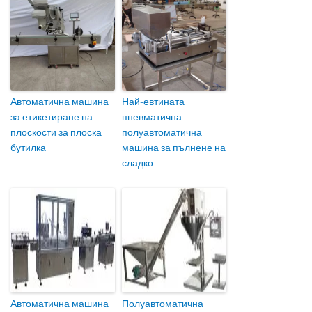
Автоматична машина
Най-евтината
за етикетиране на
пневматична
плоскости за плоска
полуавтоматична
бутилка
машина за пълнене на
сладко
Автоматична машина
Полуавтоматична