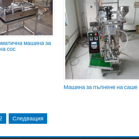
матична машина за
на сос
Машина за пълнене на саше
2
Следващия