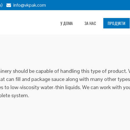
p)
info@vkpak.com
У ДОМА
ЗА НАС
ПРОДУКТИ
chinery should be capable of handling this type of product. V
at can fill and package sauce along with many other types
es to low-viscosity water-thin liquids. We can work with you
plete system.