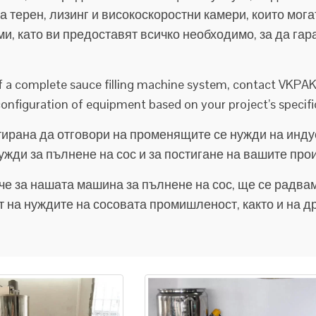
 терен, лизинг и високоскоростни камери, които мога
и, като ви предоставят всичко необходимо, за да га
f a complete sauce filling machine system, contact VKPAK 
onfiguration of equipment based on your project’s specif
тирана да отговори на променящите се нужди на инду
жди за пълнене на сос и за постигане на вашите про
ече за нашата машина за пълнене на сос, ще се радв
 на нуждите на сосовата промишленост, както и на д