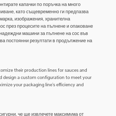
нтирате капачки по поръчка на много
зливане, като същевременно ги предпазва
 марка, изображения, хранителна
сос през процесите на пълнене и опаковане
 надеждни машини за пълнене на сос във
ава постоянни резултати в продължение на
stomize their production lines for sauces and
nd design a custom configuration to meet your
imize your packaging line’s efficiency and
сигурни, че ще извлечете максимума от