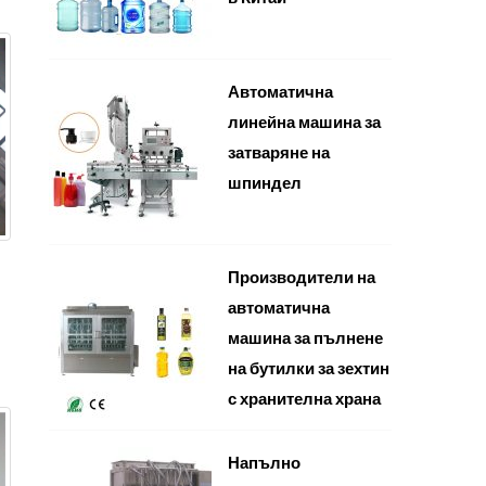
Автоматична
линейна машина за
затваряне на
шпиндел
Производители на
автоматична
машина за пълнене
на бутилки за зехтин
с хранителна храна
Напълно