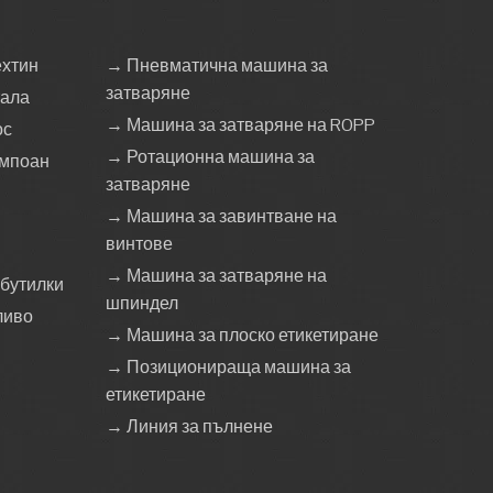
ехтин
→ Пневматична машина за
затваряне
тала
→ Машина за затваряне на ROPP
ос
→ Ротационна машина за
ампоан
затваряне
→ Машина за завинтване на
винтове
→ Машина за затваряне на
 бутилки
шпиндел
ливо
→ Машина за плоско етикетиране
→ Позиционираща машина за
етикетиране
→ Линия за пълнене