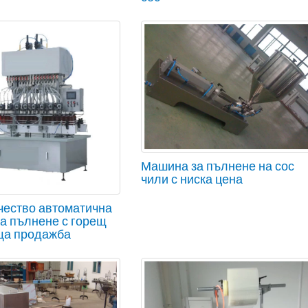
Машина за пълнене на сос
чили с ниска цена
чество автоматична
а пълнене с горещ
ща продажба