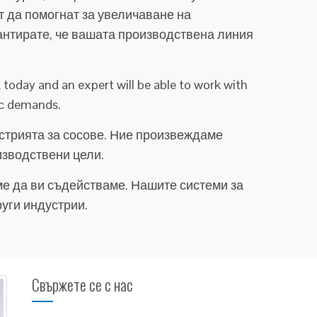
т да помогнат за увеличаване на
рантирате, че вашата производствена линия
today and an expert will be able to work with
ic demands.
стрията за сосове. Ние произвеждаме
изводствени цели.
аме да ви съдействаме. Нашите системи за
руги индустрии.
Свържете се с нас