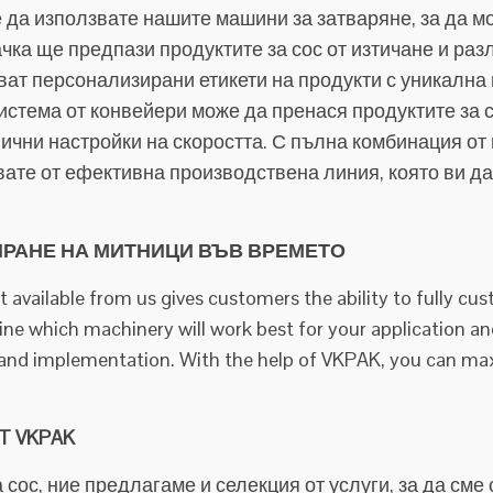
 да използвате нашите машини за затваряне, за да мо
ачка ще предпази продуктите за сос от изтичане и ра
чват персонализирани етикети на продукти с уникална
истема от конвейери може да пренася продуктите за 
ични настройки на скоростта. С пълна комбинация от
вате от ефективна производствена линия, която ви д
ИРАНЕ НА МИТНИЦИ ВЪВ ВРЕМЕТО
nt available from us gives customers the ability to fully cu
e which machinery will work best for your application a
n and implementation. With the help of VKPAK, you can max
T VKPAK
ос, ние предлагаме и селекция от услуги, за да сме 