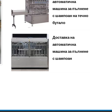
автоматична
машина за пълнене
с шампоан на течно
бутало
Доставка на
автоматична
машина за пълнене
с шампоан