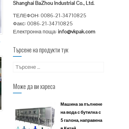
Shanghai BaZhou Industrial Co., Ltd.
ТЕЛЕФОН: 0086-21-34710825
Факс: 0086-21-34710825
Електронна поща:
info@vkpak.com
а
Търсене на продукти тук
Търсене
за:
Може да ви хареса
Машина за пълнене
на вода с бутилка с
5 галона, направена
в Китай