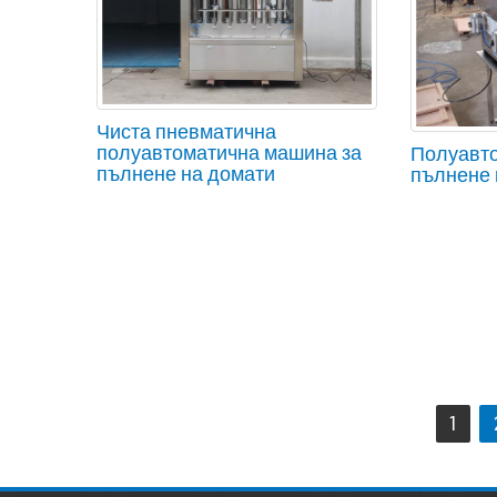
Чиста пневматична
полуавтоматична машина за
Полуавто
пълнене на домати
пълнене 
Навигация
1