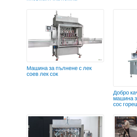
Машина за пълнене с лек
соев лек сок
Добро ка
машина з
сос горе