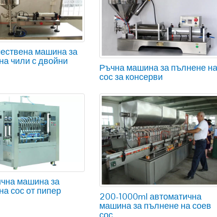
ествена машина за
на чили с двойни
Ръчна машина за пълнене н
сос за консерви
чна машина за
на сос от пипер
200-1000ml автоматична
машина за пълнене на соев
сос