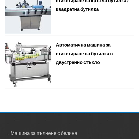
етикетиране на кръгла бутилка /
квадратна бутилка
Автоматична машина за
етикетиране на бутилка с
двустранно стъкло
→ Машина за пълнене с белина