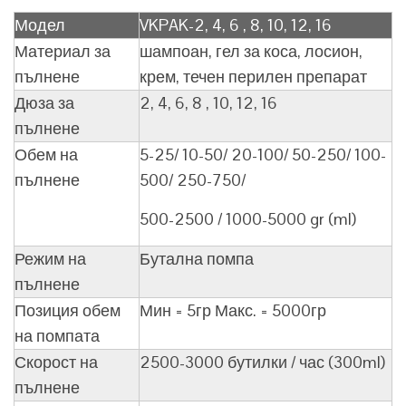
Модел
VKPAK-2, 4, 6 , 8, 10, 12, 16
Материал за
шампоан, гел за коса, лосион,
пълнене
крем, течен перилен препарат
Дюза за
2, 4, 6, 8 , 10, 12, 16
пълнене
Обем на
5-25/ 10-50/ 20-100/ 50-250/ 100-
пълнене
500/ 250-750/
500-2500 / 1000-5000 gr (ml)
Режим на
Бутална помпа
пълнене
Позиция обем
Мин = 5гр Макс. = 5000гр
на помпата
Скорост на
2500-3000 бутилки / час (300ml)
пълнене