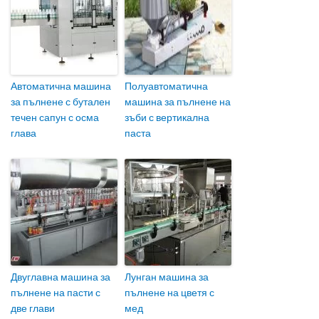
Автоматична машина
Полуавтоматична
за пълнене с бутален
машина за пълнене на
течен сапун с осма
зъби с вертикална
глава
паста
Двуглавна машина за
Лунган машина за
пълнене на пасти с
пълнене на цветя с
две глави
мед