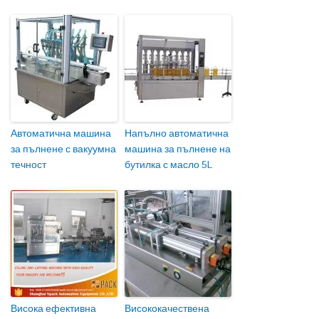
Автоматична машина
Напълно автоматична
за пълнене с вакуумна
машина за пълнене на
течност
бутилка с масло 5L
Висока ефективна
Висококачествена