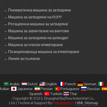
→ Пневматична машина за затваряне
→ Машина за затваряне на ROPP
→ Ротационна машина за затваряне
→ Машина за завинтване на винтове
→ Машина за затваряне на шпиндел
→ Машина за плоско етикетиране
→ Позиционираща машина за етикетиране
→ Линия за пълнене
Arabic
Dutch
English
French
German
Italian
Japanese
Persian
Portuguese
Russian
Spanish
Turkish
Thai
Copyright © 2023, Shanghai BaZhou Industrial Co.,
Ltd. | Technical Support By:
Hangheng.cc
|
XML Sitemap