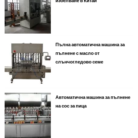
избелване в Китай
Пълна автоматична машина за
пълнене с масло от
слънчогледово семе
Автоматична машина за пълнене
на сос за пица