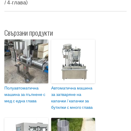
/ 4-глава)
Свързани продукти
Полуавтоматична
Автоматична машина
машина за пълнене с
за затваряне на
мед с една глава
капачки / капачки за
бутилки с много глава