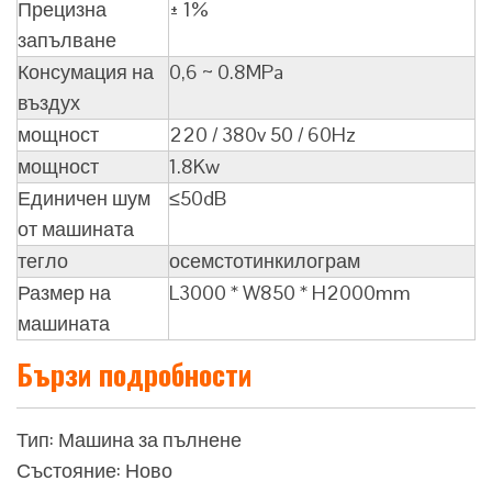
Прецизна
± 1%
запълване
Консумация на
0,6 ~ 0.8MPa
въздух
мощност
220 / 380v 50 / 60Hz
мощност
1.8Kw
Единичен шум
≤50dB
от машината
тегло
осемстотинкилограм
Размер на
L3000 * W850 * H2000mm
машината
Бързи подробности
Тип: Машина за пълнене
Състояние: Ново